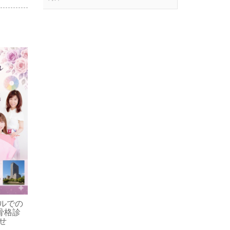
【自治体研修】埼玉県
200名以上が受講！広
活かす「伝わる配色講
オンラインセミナー講
担当いたしました
2026-06-24
ICPA-STA
スポーツニッポン掲載
（2026年6月28日）サッカ
ルでの
ーW杯「ピンクのシュー
骨格診
ズ」に見る色彩学について
せ
コメント