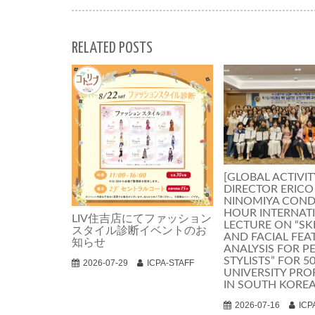
RELATED POSTS
[GLOBAL ACTIVIT
DIRECTOR ERICO
NINOMIYA COND
HOUR INTERNAT
LIV住吉店にてファッション
LECTURE ON “SK
スタイル診断イベントのお
AND FACIAL FEA
知らせ
ANALYSIS FOR P
STYLISTS” FOR 5
2026-07-29
ICPA-STAFF
UNIVERSITY PRO
IN SOUTH KORE
2026-07-16
ICP