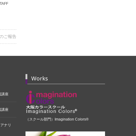
STAFF
2026-06-28
ICPA-STAFF
のご報告
Works
成講座
成講座
（スクール部門）Imagination Colors®
ーアナリ