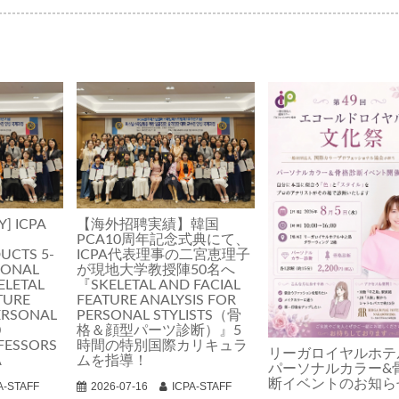
Y] ICPA
【海外招聘実績】韓国
PCA10周年記念式典にて、
UCTS 5-
ICPA代表理事の二宮恵理子
IONAL
が現地大学教授陣50名へ
ELETAL
『SKELETAL AND FACIAL
TURE
FEATURE ANALYSIS FOR
ERSONAL
PERSONAL STYLISTS（骨
0
格＆顔型パーツ診断）』5
FESSORS
時間の特別国際カリキュラ
リーガロイヤルホテ
A
ムを指導！
パーソナルカラー&
断イベントのお知ら
A-STAFF
2026-07-16
ICPA-STAFF