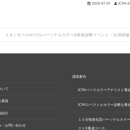
2026-07-07
ICPA-
イオンモール㈱でのパーソナルカラー&骨格診断イベント・社員研修
講座案内
ついて
ICPAベースカラーアナリスト養
企業様
ICPAスペクトルカラー診断士養
員紹介
１５分類進化型パーソナルカラ
み・お問い合わせ
スト®養成コース