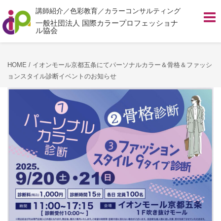
講師紹介／色彩教育／カラーコンサルティング
Toggl
navig
一般社団法人 国際カラープロフェッショナ
ル協会
HOME
/
イオンモール京都五条にてパーソナルカラー＆骨格＆ファッシ
ョンスタイル診断イベントのお知らせ