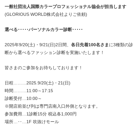
一般社団法人国際カラープロフェッショナル協会が担当します
(GLORIOUS WORLD株式会社よりご依頼)
選べる
･････パーソナルカラー診断
･
･
･
･
･
2025年9/20(土)・9/21(日)2日間、
各日先着100名さま
に3種類の診
断から選べるファッション診断を実施いたします！
皆さまのご参加をお待ちしております！
日程………2025.9/20(土)・21(日)
時間………11:00～17:15
診断受付…10:00～
※開店前並び列は専門店南入口外側となります。
参加費用…1診断15分 税込各1,000円
場所…‥…1F 吹抜けモール