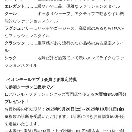
エレガント
………緩やかで上品、優雅なファッションスタイル
クール
……………すっきりシャープ、アクティブで動きやすい機
能的なファッションスタイル
ラグジュアリー
…リッチでゴージャス、高級感のあるきらびやか
なファッションスタイル
クラシック
………重厚感があり流行のない品格のある皇室スタイ
ル
シック
……………地味だけど洒落ていて渋いメンズライクなファ
ッションスタイル
..イオンモールアプリ会員さま限定特典
＼参加クーポンご提示で／
1.
アパレル・ファッショングッズ専門店で使える
お買物券500円分
プレゼント！
お買物券の有効期間：
2025年9月20日(土)～2025年10月31日(金)
※複数の診断を受講いただけます。1診断に付きお買物券500円分
を進呈いたします。
※本券は1店舗1階のお買い上げ総額2,000円(税込)以上で1枚ご利