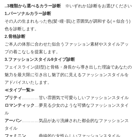
.
.3種類から選べるカラー診断
※いずれか1診断をお選びください
1.パーソナルカラー診断
その人の生まれもった色(髪･瞳･肌)と雰囲気が調和する(＝似合う)
色を診断します。
2.骨格診断
ご本人の体形に合わせた似合うファッション素材やスタイルアッ
プの着こなしを提案します。
3.ファッションスタイル9タイプ診断
フェイスライン(顔型)と骨格・身長から導き出した理論であなたの
魅力を最大限に引き出し魅了的に見えるファッションスタイルを
アドバイスいたします。
≪タイプ一覧≫
プリティ
…………甘い雰囲気で可愛らしいファッションスタイル
ロマンティック
…夢見る少女のような可憐なファッションスタイ
ル
アーバン
…………気品があり洗練された都会的なファッションス
タイル
フェミニン
………曲線的な女性らしいファッションスタイル