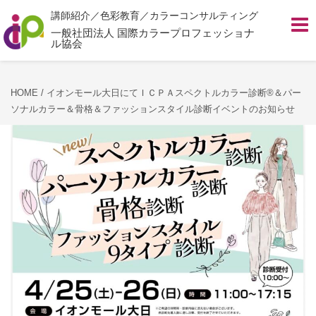
講師紹介／色彩教育／カラーコンサルティング
Toggl
navig
一般社団法人 国際カラープロフェッショナ
ル協会
HOME
/
イオンモール大日にてＩＣＰＡスペクトルカラー診断®＆パー
ソナルカラー＆骨格＆ファッションスタイル診断イベントのお知らせ