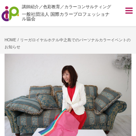
講師紹介／色彩教育／カラーコンサルティング
Toggl
navig
一般社団法人 国際カラープロフェッショナ
ル協会
HOME
/
リーガロイヤルホテル中之島でのパーソナルカラーイベントの
お知らせ