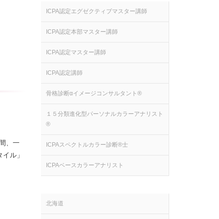
ICPA認定エグゼクティブマスター講師
ICPA認定本部マスター講師
ICPA認定マスター講師
ICPA認定講師
骨格診断αイメージコンサルタント®
１５分類進化型パーソナルカラーアナリスト
®
日間、一
ICPAスペクトルカラー診断®士
タイル」
ICPAベースカラーアナリスト
北海道