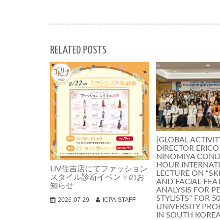
RELATED POSTS
[GLOBAL ACTIVIT
DIRECTOR ERICO
NINOMIYA COND
HOUR INTERNAT
LIV住吉店にてファッション
LECTURE ON “SK
スタイル診断イベントのお
AND FACIAL FEA
知らせ
ANALYSIS FOR P
STYLISTS” FOR 5
2026-07-29
ICPA-STAFF
UNIVERSITY PRO
IN SOUTH KORE