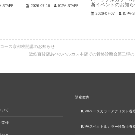
断イベントのお知ら
A-STAFF
2026-07-16
ICPA-STAFF
2026-07-07
ICPA-
成コース京都校開講のお知らせ
近鉄百貨店あべのハルカス本店での骨格診断会第二弾の
講座案内
ついて
ICPAベースカラーアナリスト養
企業様
ICPAスペクトルカラー診断士養