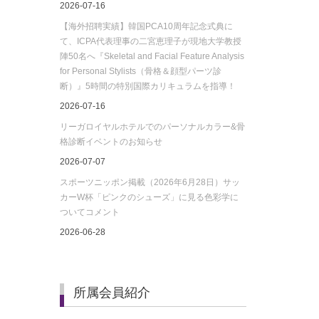
2026-07-16
【海外招聘実績】韓国PCA10周年記念式典に
て、ICPA代表理事の二宮恵理子が現地大学教授
陣50名へ『Skeletal and Facial Feature Analysis
for Personal Stylists（骨格＆顔型パーツ診
断）』5時間の特別国際カリキュラムを指導！
2026-07-16
リーガロイヤルホテルでのパーソナルカラー&骨
格診断イベントのお知らせ
2026-07-07
スポーツニッポン掲載（2026年6月28日）サッ
カーW杯「ピンクのシューズ」に見る色彩学に
ついてコメント
2026-06-28
所属会員紹介