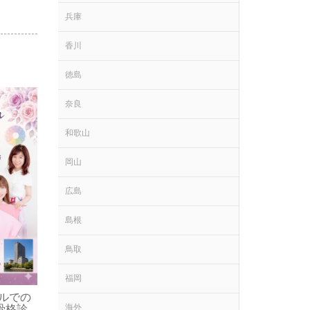
兵庫
香川
徳島
奈良
和歌山
岡山
広島
【自治体研修】埼玉県
200名以上が受講！広
活かす「伝わる配色講
島根
オンラインセミナー講
担当いたしました
鳥取
2026-06-24
ICPA-STA
福岡
スポーツニッポン掲載
（2026年6月28日）サッカ
ルでの
ーW杯「ピンクのシュー
海外
骨格診