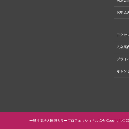
所属会
お申込
アクセ
入会案
プライ
キャン
一般社団法人国際カラープロフェッショナル協会 Copyright © 2