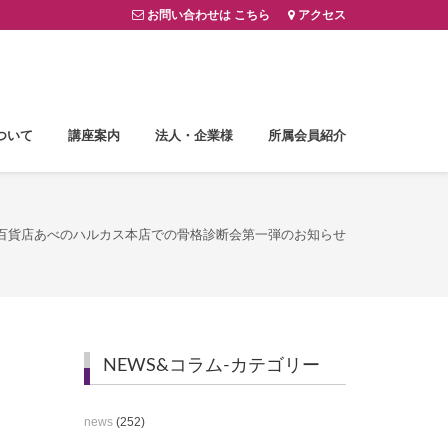
お問い合わせは こちら
アクセス
ついて
講座案内
法人・企業様
所属会員紹介
百貨店あべのハルカス本店での骨格診断会第一弾のお知らせ
NEWS&コラム-カテゴリー
news
(252)