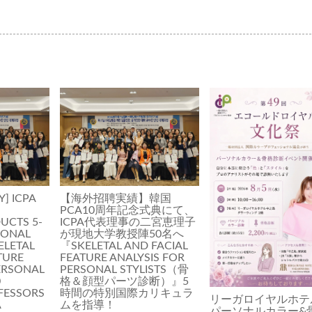
Y] ICPA
【海外招聘実績】韓国
PCA10周年記念式典にて、
UCTS 5-
ICPA代表理事の二宮恵理子
IONAL
が現地大学教授陣50名へ
ELETAL
『SKELETAL AND FACIAL
TURE
FEATURE ANALYSIS FOR
ERSONAL
PERSONAL STYLISTS（骨
0
格＆顔型パーツ診断）』5
FESSORS
時間の特別国際カリキュラ
リーガロイヤルホテ
A
ムを指導！
パーソナルカラー&