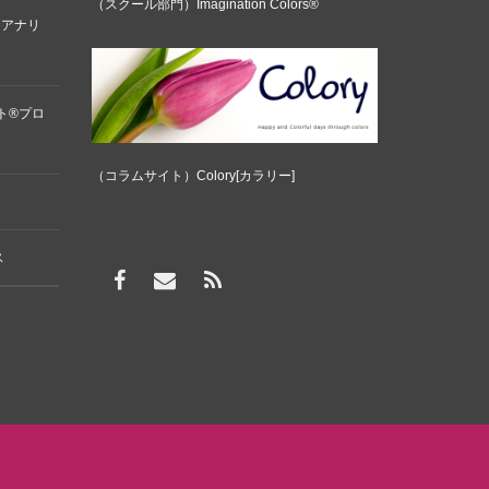
（スクール部門）Imagination Colors®
ーアナリ
ト®プロ
（コラムサイト）Colory[カラリー]
ス