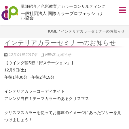
講師紹介／色彩教育／カラーコンサルティング
Toggl
navig
一般社団法人 国際カラープロフェッショナ
ル協会
HOME
/
インテリアカラーセミナーのお知らせ
インテリアカラーセミナーのお知らせ
12月 04日 2017年
NEWS
,
お知らせ
【ウイング館5階「街ステーション」】
12月9日(土)
午後1時30分→午後2時15分
インテリアカラーコーディネイト
アレンジ自在！テーマカラーのあるクリスマス
クリスマスカラーを使ってお部屋のイメージにあったツリーを見
つけましょう！