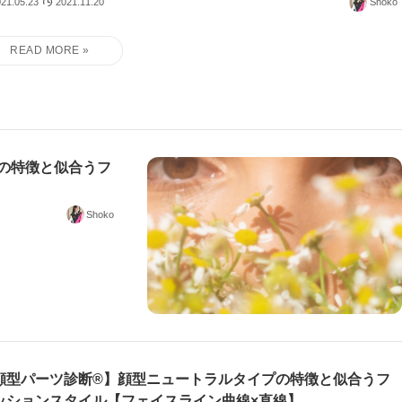
21.05.23
2021.11.20
Shoko
の特徴と似合うフ
Shoko
顔型パーツ診断®】顔型ニュートラルタイプの特徴と似合うフ
ッションスタイル【フェイスライン曲線×直線】