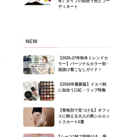
冬）タイプの似合う色とコー
ディネート
NEW
【2026-27年秋冬トレンドカ
ラー】パーソナルカラー別・
垢抜け着こなしガイド！
【2026年最新版】イエベ秋
に似合う口紅・リップ特集
【骨格別で見つける】オフィ
スに映える大人の美シルエッ
トスカート6選
Tシャツ1枚で垢抜ける。骨