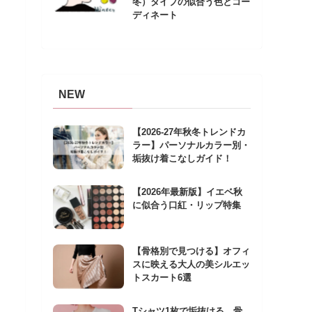
冬）タイプの似合う色とコー
ディネート
NEW
【2026-27年秋冬トレンドカ
ラー】パーソナルカラー別・
垢抜け着こなしガイド！
【2026年最新版】イエベ秋
に似合う口紅・リップ特集
【骨格別で見つける】オフィ
スに映える大人の美シルエッ
トスカート6選
Tシャツ1枚で垢抜ける。骨