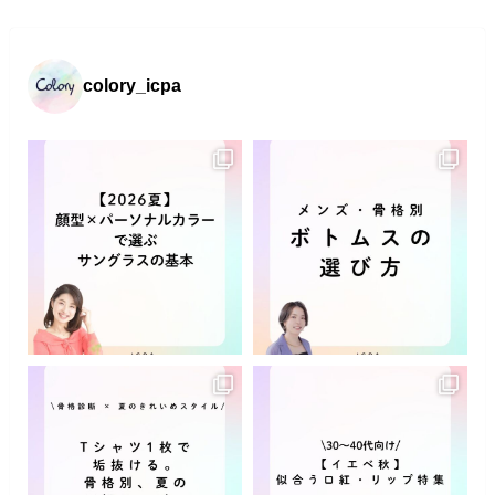
colory_icpa